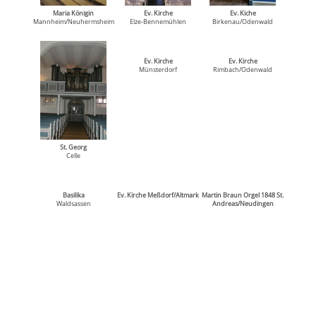
Maria Königin
Ev. Kirche
Ev. Kiche
Mannheim/Neuhermsheim
Elze-Bennemühlen
Birkenau/Odenwald
Ev. Kirche
Ev. Kirche
Münsterdorf
Rimbach/Odenwald
St. Georg
Celle
Basilika
Ev. Kirche Meßdorf/Altmark
Martin Braun Orgel 1848 St.
Waldsassen
Andreas/Neudingen