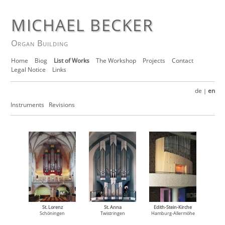
MICHAEL BECKER
Organ Building
Home
Biog
List of Works
The Workshop
Projects
Contact
Legal Notice
Links
de
en
|
Instruments
Revisions
St. Lorenz
St. Anna
Edith-Stein-Kirche
Schöningen
Twistringen
Hamburg-Allermöhe