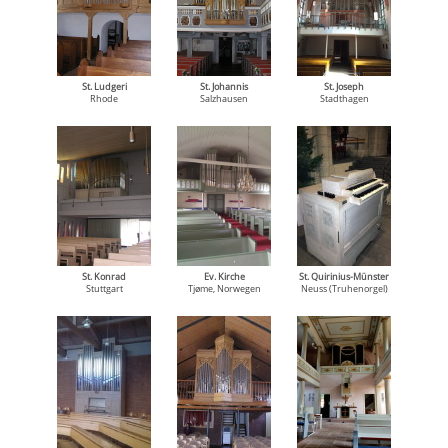
St. Ludgeri
St. Johannis
St. Joseph
Rhode
Salzhausen
Stadthagen
St. Konrad
Ev. Kirche
St. Quirinius-Münster
Stuttgart
Tjøme, Norwegen
Neuss (Truhenorgel)