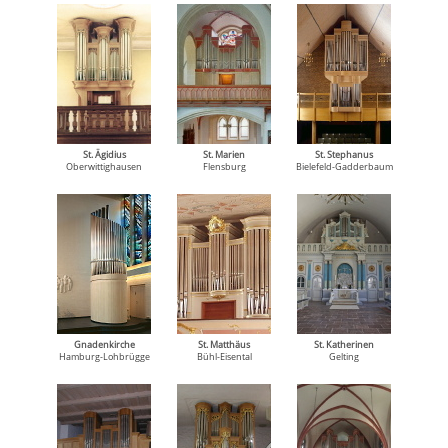
St. Ägidius
St. Marien
St. Stephanus
Oberwittighausen
Flensburg
Bielefeld-Gadderbaum
Gnadenkirche
St. Matthäus
St. Katherinen
Hamburg-Lohbrügge
Bühl-Eisental
Gelting